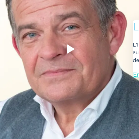
L
L'
au
de
En